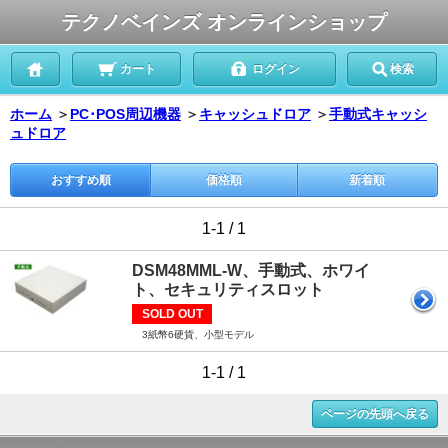
テクノベインズ オンラインショップ
カート
ログイン
検索
ホーム
＞
PC･POS周辺機器
＞
キャッシュドロア
＞
手動式キャッシ
ュドロア
おすすめ順
価格順
新着順
1-1 / 1
DSM48MML-W、手動式、ホワイ
ト、セキュリティスロット
SOLD OUT
3紙幣6硬貨、小型モデル
1-1 / 1
ページの先頭へ戻る