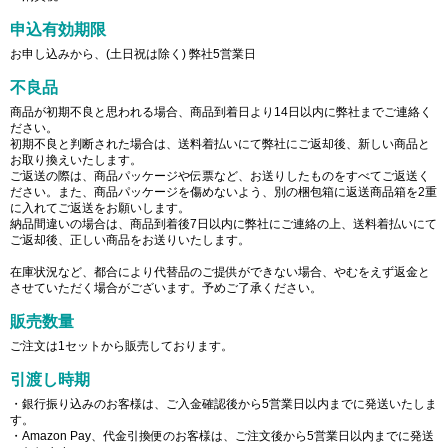
申込有効期限
お申し込みから、(土日祝は除く) 弊社5営業日
不良品
商品が初期不良と思われる場合、商品到着日より14日以内に弊社までご連絡く
ださい。
初期不良と判断された場合は、送料着払いにて弊社にご返却後、新しい商品と
お取り換えいたします。
ご返送の際は、商品パッケージや伝票など、お送りしたものをすべてご返送く
ださい。また、商品パッケージを傷めないよう、別の梱包箱に返送商品箱を2重
に入れてご返送をお願いします。
納品間違いの場合は、商品到着後7日以内に弊社にご連絡の上、送料着払いにて
ご返却後、正しい商品をお送りいたします。
在庫状況など、都合により代替品のご提供ができない場合、やむをえず返金と
させていただく場合がございます。予めご了承ください。
販売数量
ご注文は1セットから販売しております。
引渡し時期
・銀行振り込みのお客様は、ご入金確認後から5営業日以内までに発送いたしま
す。
・Amazon Pay、代金引換便のお客様は、ご注文後から5営業日以内までに発送