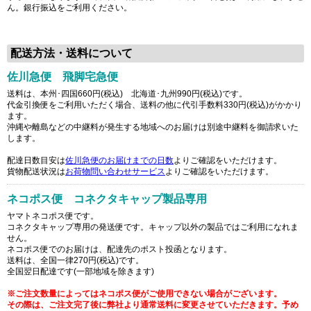
ん。銀行振込をご利用ください。
配送方法・送料について
佐川急便 飛脚宅急便
送料は、本州･四国660円(税込) 北海道･九州990円(税込)です。
代金引換便をご利用いただく場合、送料の他に代引手数料330円(税込)がかかり
ます。
沖縄や離島などの中継料が発生する地域へのお届けは別途中継料を御請求いた
します。
配達日数目安は
佐川急便のお届けまでの日数
よりご確認をいただけます。
貨物配送状況は
お荷物問い合わせサービス
よりご確認をいただけます。
ネコポス便 コネクタキャップ製品専用
ヤマトネコポス便です。
コネクタキャップ専用の発送便です。キャップ以外の製品ではご利用になれま
せん。
ネコポス便でのお届けは、配達先のポスト投函となります。
送料は、全国一律270円(税込)です。
全国翌日配達です(一部地域を除きます)
※ご注文数量によってはネコポス便がご使用できない場合がございます。
その際は、ご注文完了後に弊社より通常送料に変更させていただきます。予め