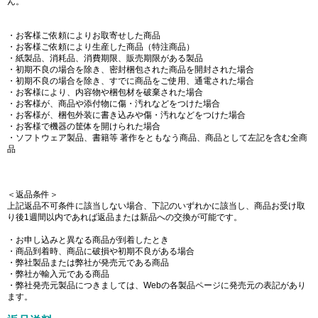
ん。
・お客様ご依頼によりお取寄せした商品
・お客様ご依頼により生産した商品（特注商品）
・紙製品、消耗品、消費期限、販売期限がある製品
・初期不良の場合を除き、密封梱包された商品を開封された場合
・初期不良の場合を除き、すでに商品をご使用、通電された場合
・お客様により、内容物や梱包材を破棄された場合
・お客様が、商品や添付物に傷・汚れなどをつけた場合
・お客様が、梱包外装に書き込みや傷・汚れなどをつけた場合
・お客様で機器の筐体を開けられた場合
・ソフトウェア製品、書籍等 著作をともなう商品、商品として左記を含む全商
品
＜返品条件＞
上記返品不可条件に該当しない場合、下記のいずれかに該当し、商品お受け取
り後1週間以内であれば返品または新品への交換が可能です。
・お申し込みと異なる商品が到着したとき
・商品到着時、商品に破損や初期不良がある場合
・弊社製品または弊社が発売元である商品
・弊社が輸入元である商品
・弊社発売元製品につきましては、Webの各製品ページに発売元の表記があり
ます。