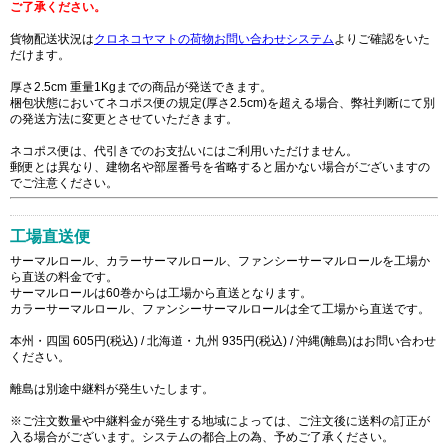
ご了承ください。
貨物配送状況は
クロネコヤマトの荷物お問い合わせシステム
よりご確認をいた
だけます。
厚さ2.5cm 重量1Kgまでの商品が発送できます。
梱包状態においてネコポス便の規定(厚さ2.5cm)を超える場合、弊社判断にて別
の発送方法に変更とさせていただきます。
ネコポス便は、代引きでのお支払いにはご利用いただけません。
郵便とは異なり、建物名や部屋番号を省略すると届かない場合がございますの
でご注意ください。
工場直送便
サーマルロール、カラーサーマルロール、ファンシーサーマルロールを工場か
ら直送の料金です。
サーマルロールは60巻からは工場から直送となります。
カラーサーマルロール、ファンシーサーマルロールは全て工場から直送です。
本州・四国 605円(税込) / 北海道・九州 935円(税込) / 沖縄(離島)はお問い合わせ
ください。
離島は別途中継料が発生いたします。
※ご注文数量や中継料金が発生する地域によっては、ご注文後に送料の訂正が
入る場合がございます。システムの都合上の為、予めご了承ください。