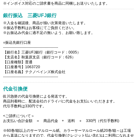
※インボイス対応のご請求書を商品に同梱しお送りいたします。
銀行振込 三菱UFJ銀行
※入金を確認後、商品が揃い次第発送いたします。
※振込手数料はお客様にてご負担ください。
※お振込み代金に過不足の無いよう、お願い致します。
○振込先銀行口座
---------------------------------------------
【銀行名】三菱UFJ銀行（銀行コード：0005）
【支店名】秋葉原支店（銀行コード：626）
【口座種類】普通
【口座番号】1063720
【口座名義】テクノベインズ株式会社
---------------------------------------------
代金引換便
佐川急便の代金引換便による発送です。
商品到着時に、配送会社のドライバに代金をお支払いいただきます。
代引手数料は330円です。
<ご請求について＞
お支払い合計金額 ＝ 商品代金 + 送料 ＋ 330円（代引手数料)
※60巻/箱以上のサーマルロール紙、カラーサーマルロール紙20巻/箱～は工場
から直送になりますので、代金引換便(クレジット払い含む)はご利用になれませ