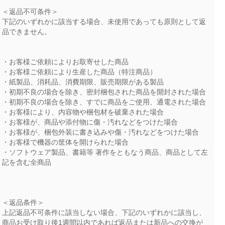
＜返品不可条件＞
下記のいずれかに該当する場合、未使用であっても原則として返
品できません。
・お客様ご依頼によりお取寄せした商品
・お客様ご依頼により生産した商品（特注商品）
・紙製品、消耗品、消費期限、販売期限がある製品
・初期不良の場合を除き、密封梱包された商品を開封された場合
・初期不良の場合を除き、すでに商品をご使用、通電された場合
・お客様により、内容物や梱包材を破棄された場合
・お客様が、商品や添付物に傷・汚れなどをつけた場合
・お客様が、梱包外装に書き込みや傷・汚れなどをつけた場合
・お客様で機器の筐体を開けられた場合
・ソフトウェア製品、書籍等 著作をともなう商品、商品として左
記を含む全商品
＜返品条件＞
上記返品不可条件に該当しない場合、下記のいずれかに該当し、
商品お受け取り後1週間以内であれば返品または新品への交換が