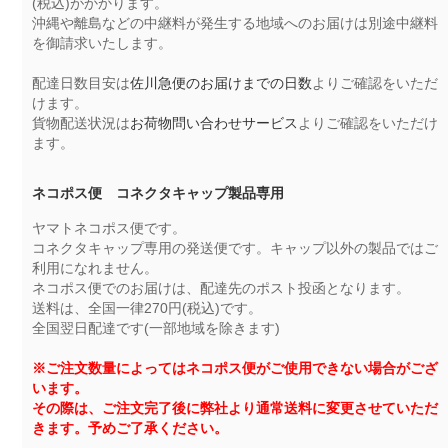
(税込)がかかります。
沖縄や離島などの中継料が発生する地域へのお届けは別途中継料
を御請求いたします。
配達日数目安は
佐川急便のお届けまでの日数
よりご確認をいただ
けます。
貨物配送状況は
お荷物問い合わせサービス
よりご確認をいただけ
ます。
ネコポス便 コネクタキャップ製品専用
ヤマトネコポス便です。
コネクタキャップ専用の発送便です。キャップ以外の製品ではご
利用になれません。
ネコポス便でのお届けは、配達先のポスト投函となります。
送料は、全国一律270円(税込)です。
全国翌日配達です(一部地域を除きます)
※ご注文数量によってはネコポス便がご使用できない場合がござ
います。
その際は、ご注文完了後に弊社より通常送料に変更させていただ
きます。予めご了承ください。