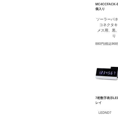
MC4CCFACK-
個入り
ソーラーパネ
コネクタキ
メス用、黒、
り
880円(税込968
7桁数字表示LE
レイ
LEDND7