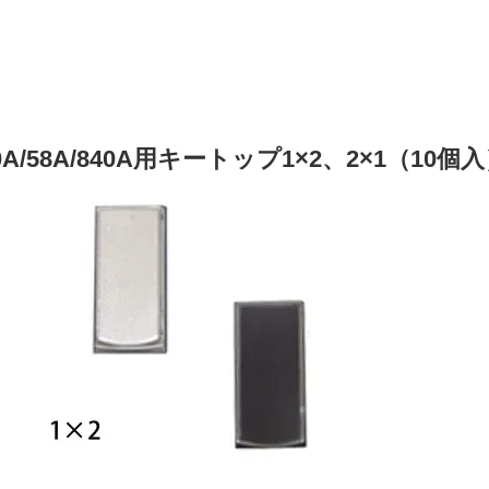
20A/58A/840A用キートップ1×2、2×1（10個