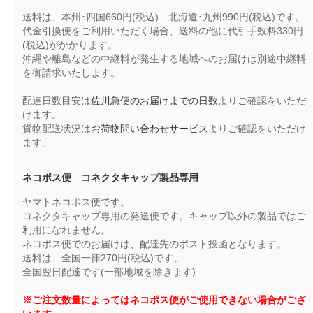
送料は、本州･四国660円(税込) 北海道･九州990円(税込)です。
代金引換便をご利用いただく場合、送料の他に代引手数料330円
(税込)がかかります。
沖縄や離島などの中継料が発生する地域へのお届けは別途中継料
を御請求いたします。
配達日数目安は
佐川急便のお届けまでの日数
よりご確認をいただ
けます。
貨物配送状況は
お荷物問い合わせサービス
よりご確認をいただけ
ます。
ネコポス便 コネクタキャップ製品専用
ヤマトネコポス便です。
コネクタキャップ専用の発送便です。キャップ以外の製品ではご
利用になれません。
ネコポス便でのお届けは、配達先のポスト投函となります。
送料は、全国一律270円(税込)です。
全国翌日配達です(一部地域を除きます)
※ご注文数量によってはネコポス便がご使用できない場合がござ