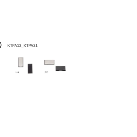
入）
KTPA12_KTPA21