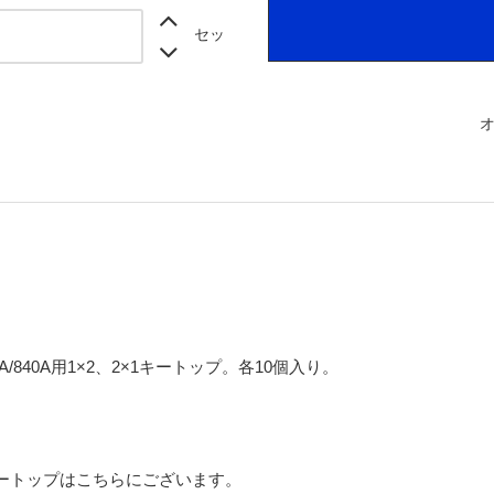
セッ
/58A/840A用1×2、2×1キートップ。各10個入り。
ートップはこちらにございます。