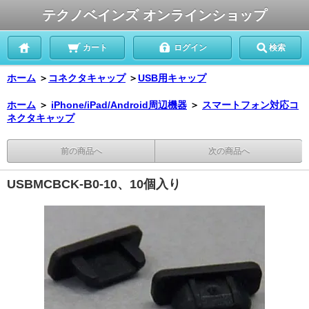
テクノベインズ オンラインショップ
カート
ログイン
検索
ホーム
＞
コネクタキャップ
＞
USB用キャップ
ホーム
＞
iPhone/iPad/Android周辺機器
＞
スマートフォン対応コ
ネクタキャップ
前の商品へ
次の商品へ
USBMCBCK-B0-10、10個入り