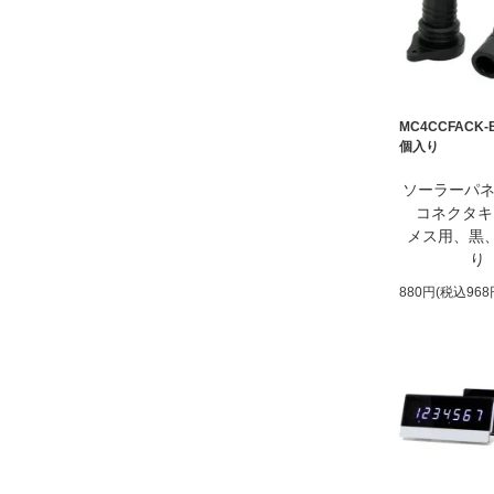
MC4CCFACK-
個入り
ソーラーパネ
コネクタキ
メス用、黒、
り
880円(税込968