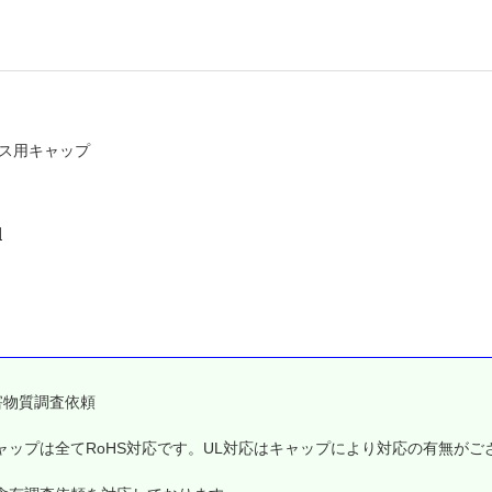
inオス用キャップ
細
害物質調査依頼
ャップは全てRoHS対応です。UL対応はキャップにより対応の有無がご