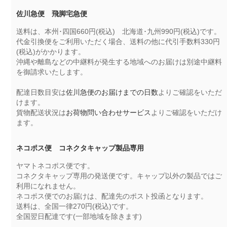
佐川急便 飛脚宅急便
送料は、本州･四国660円(税込) 北海道･九州990円(税込)です。
代金引換便をご利用いただく場合、送料の他に代引手数料330円
(税込)がかかります。
沖縄や離島などの中継料が発生する地域へのお届けは別途中継料
を御請求いたします。
配達日数目安は
佐川急便のお届けまでの日数
よりご確認をいただ
けます。
貨物配送状況は
お荷物問い合わせサービス
よりご確認をいただけ
ます。
ネコポス便 コネクタキャップ製品専用
ヤマトネコポス便です。
コネクタキャップ専用の発送便です。キャップ以外の製品ではご
利用になれません。
ネコポス便でのお届けは、配達先のポスト投函となります。
送料は、全国一律270円(税込)です。
全国翌日配達です(一部地域を除きます)