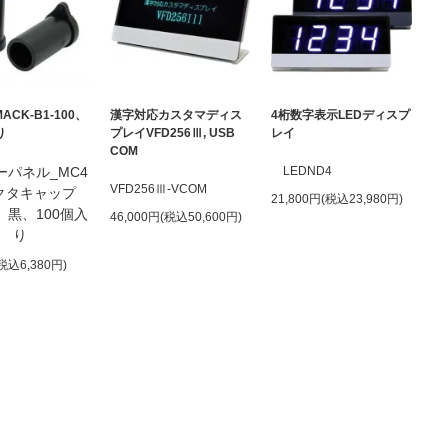
ACK-B1-100、
漢字対応カスタマディス
4桁数字表示LEDディスプ
り
プレイVFD256Ⅲ, USB
レイ
COM
ーパネル_MC4
LEDND4
VFD256Ⅲ-VCOM
クタキャップ
21,800円(税込23,980円)
、黒、100個入
46,000円(税込50,600円)
り
(税込6,380円)