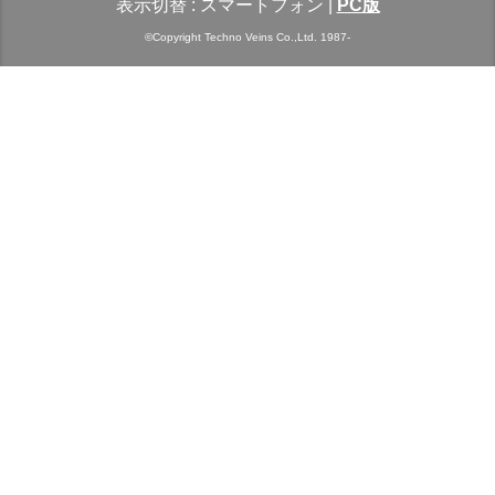
表示切替 :
スマートフォン
|
PC版
©Copyright Techno Veins Co.,Ltd. 1987-