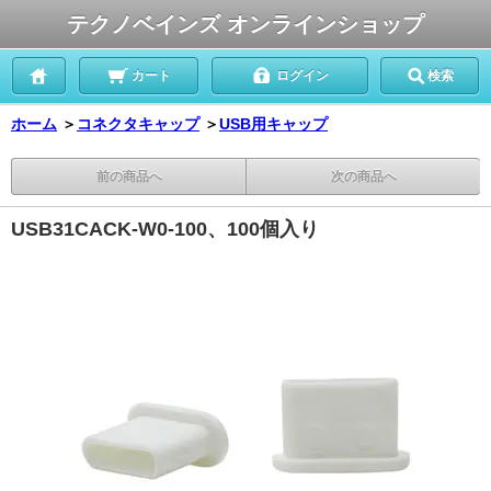
テクノベインズ オンラインショップ
カート
ログイン
検索
ホーム
＞
コネクタキャップ
＞
USB用キャップ
前の商品へ
次の商品へ
USB31CACK-W0-100、100個入り