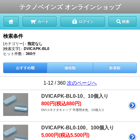
テクノベインズ オンラインショップ
カート
ログイン
検索
検索条件
[カテゴリー]：
指定なし
[検索文字]：
DVICAPK-BL0
ヒット件数：
360
件
おすすめ順
価格順
新着順
1-12 / 360
次のページへ
DVICAPK-BL0-10、10個入り
800円(税込880円)
DVIコネクタキャップ 半透明水色、10個入り
DVICAPK-BL0-100、100個入り
5,000円(税込5,500円)